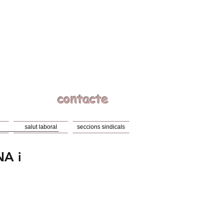
contacte
salut laboral
seccions sindicals
NA i