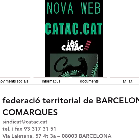
oviments socials
informatius
documents
afilia't
federació territorial de BARCELO
COMARQUES
sindicat@catac.cat
tel. i fax 93 317 31 51
Via Laietana, 57 4t 3a – 08003 BARCELONA