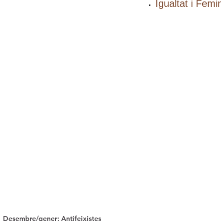
Igualtat i Fem
Desembre/gener: Antifeixistes