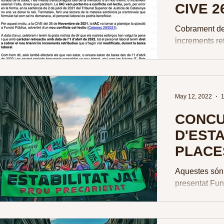
CIVE 2
Cobrament del 
increments ret
de baixa (IT)
2020 la IAC v
May 12, 2022
1
CONCU
D'ESTA
PLACE
Aquestes són
presentat Fun
que sortiran 
Excepcional d