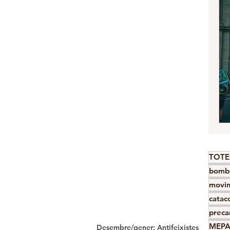
TOTE
bomb
movim
catac
preca
MEP
Desembre/gener: Antifeixistes