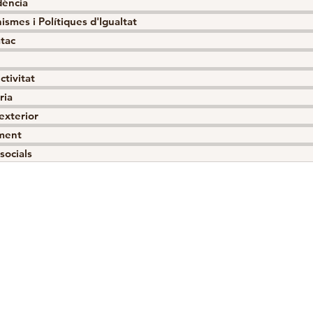
dència
ismes i Polítiques d'Igualtat
atac
ctivitat
ria
 exterior
ment
socials