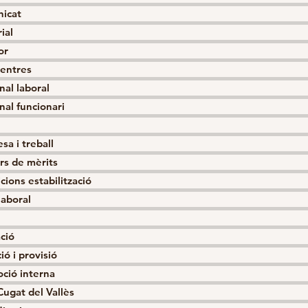
icat
ial
or
centres
nal laboral
nal funcionari
sa i treball
rs de mèrits
cions estabilització
laboral
ció
ió i provisió
ció interna
Cugat del Vallès