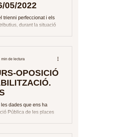
6/05/2022
trienni perfeccionat i els
ributius, durant la situació
 A la CIVE 99 de Maig de
am...
 min de lectura
RS-OPOSICIÓ
BILITZACIÓ.
S
 les dades que ens ha
ció Pública de les places
a Concurs-Oposició
els processos...