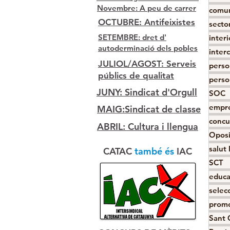
Novembre: A peu de carrer
comun
OCTUBRE: Antifeixistes
sector
SETEMBRE: dret d'
interi
autoderminació dels pobles
inter
JULIOL/AGOST: Serveis
perso
públics de qualitat
perso
JUNY: Sindicat d'Orgull
SOC
empre
MAIG:Sindicat de classe
concu
ABRIL: Cultura i llengua
Oposi
salut 
CATAC
també és
IAC
SCT
educa
selecc
promo
Sant 