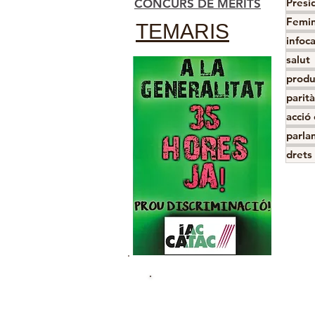
Presi
CONCURS DE MÈRITS
Femin
TEMARIS
infoc
salut
produ
parità
acció
parla
drets 