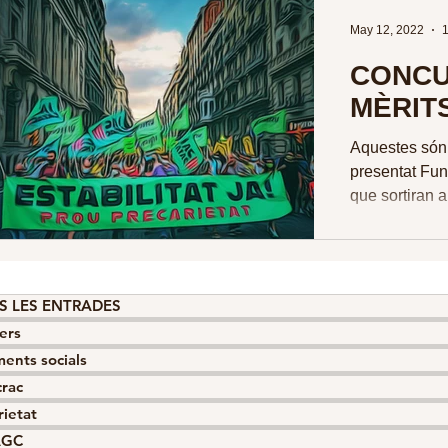
May 12, 2022
1
CONCU
MÈRIT
Aquestes són
presentat Fun
que sortiran 
Excepcional d
S LES ENTRADES
ers
ents socials
crac
rietat
AGC