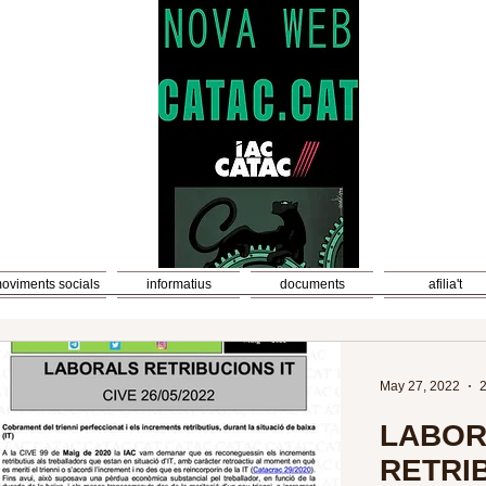
oviments socials
informatius
documents
afilia't
May 27, 2022
2
LABOR
RETRIB