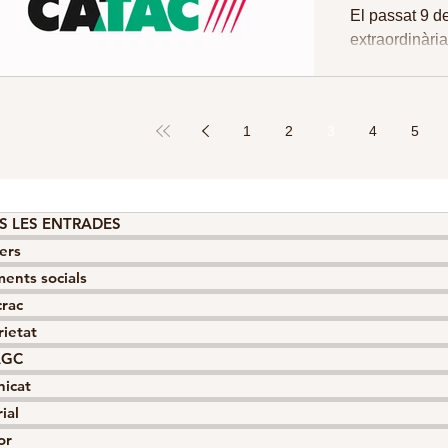
de Segu
El passat 9 d
Laboral
extraordinàri
Salut Laboral
i...
1
2
3
4
5
S LES ENTRADES
ers
ents socials
crac
rietat
AGC
icat
ial
or