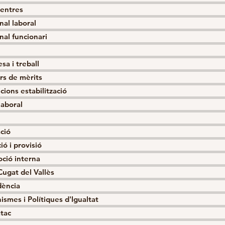
centres
nal laboral
nal funcionari
sa i treball
rs de mèrits
cions estabilització
laboral
ció
ió i provisió
ció interna
Cugat del Vallès
dència
ismes i Polítiques d'Igualtat
atac