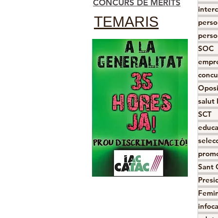
CONCURS DE MÈRITS
inter
TEMARIS
perso
perso
SOC
empre
concu
Oposi
salut 
SCT
educa
selecc
promo
Sant 
Presi
Femin
infoc