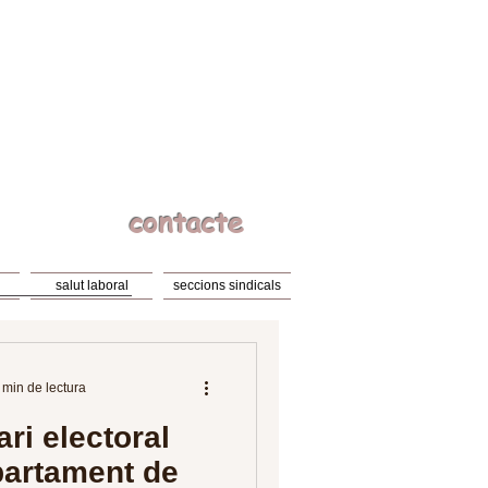
contacte
salut laboral
seccions sindicals
 min de lectura
ri electoral
partament de