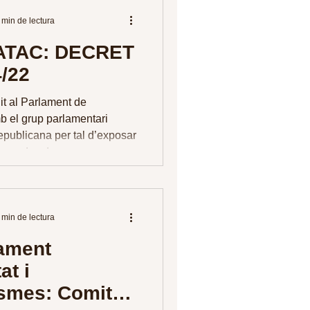
 min de lectura
ATAC: DECRET
4/22
t al Parlament de
 el grup parlamentari
publicana per tal d’exposar
emandes de cara a...
 min de lectura
ament
at i
smes: Comitè