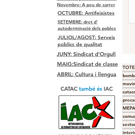
Novembre: A peu de carrer
OCTUBRE: Antifeixistes
SETEMBRE: dret d'
autoderminació dels pobles
JULIOL/AGOST: Serveis
públics de qualitat
JUNY: Sindicat d'Orgull
MAIG:Sindicat de classe
TOTE
ABRIL: Cultura i llengua
bomb
movim
CATAC
també és
IAC
catac
preca
MEP
comun
sector
interi