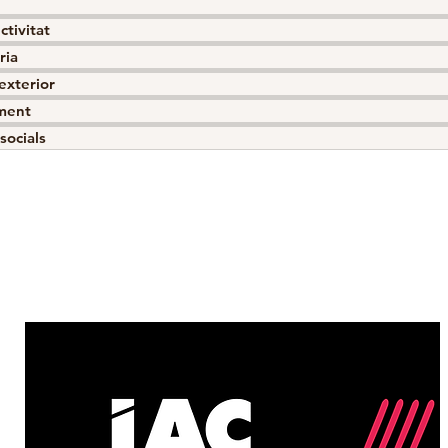
ctivitat
ria
 exterior
ment
socials