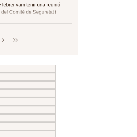
retat i Salut
e febrer vam tenir una reunió
 (9/2/23)
a del Comitè de Seguretat i
 del Departament d'Igualtat