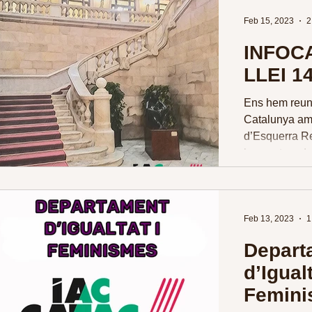
Feb 15, 2023
2
INFOC
LLEI 1
Ens hem reuni
Catalunya amb
d’Esquerra Re
les nostres d
Feb 13, 2023
1
Depart
d’Igualt
Femini