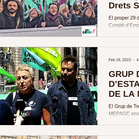
Drets S
El proper 29 
Comitè d’Emp
Drets Socials
electoral aprov
Feb 16, 2023
4
GRUP 
D’ESTA
DE LA
El Grup de Tre
MEPAGC ens 
Pública el 15 
temes següent