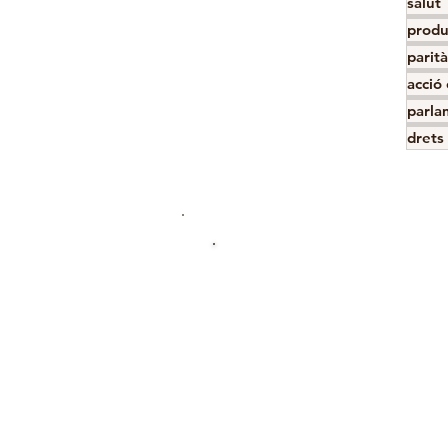
salut
produ
parità
acció
parla
drets 