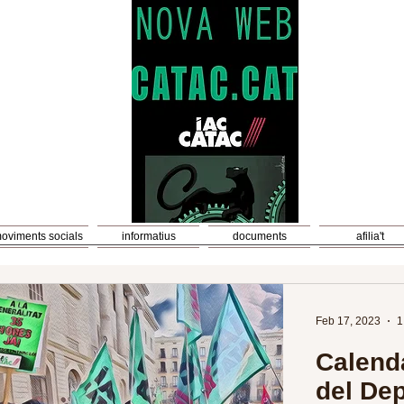
oviments socials
informatius
documents
afilia't
Feb 17, 2023
1
Calenda
del De