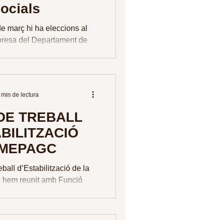
ocials
de març hi ha eleccions al
resa del Departament de
. Publiquem el calendari
at per...
 min de lectura
DE TREBALL
BILITZACIÓ
 MEPAGC
ball d’Estabilització de la
hem reunit amb Funció
de febrer i hem tractat els
s:...