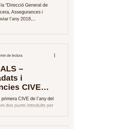
la “Direcció General de
ncera, Assegurances i
viar l’any 2018,...
 min de lectura
ALS –
dats i
ncies CIVE
2023
primera CIVE de l’any del
m dos punts introduïts per
en el torn obert de paraula.
..