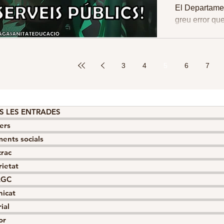
MANIF
El Departame
greu error qu
incompetència
3
4
5
6
7
S LES ENTRADES
ers
ents socials
crac
rietat
AGC
icat
ial
or