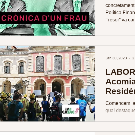
concretament 
Política Fina
Tresor” va can
Jan 30, 2023
2
LABOR
Acomia
Residè
26/01/
Comencem la 
qual destaque
la IAC-CATAC 
Un referent al.