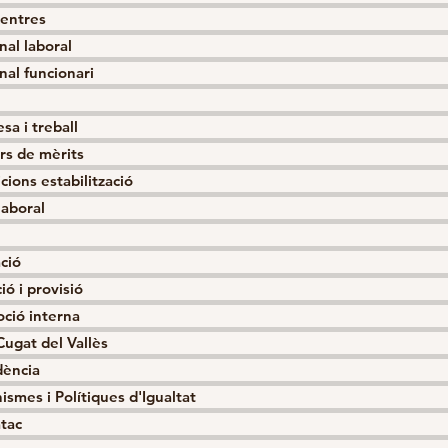
centres
nal laboral
nal funcionari
sa i treball
rs de mèrits
cions estabilització
laboral
ció
ió i provisió
ció interna
Cugat del Vallès
dència
ismes i Polítiques d'Igualtat
atac