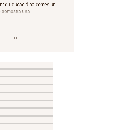
EST
nt d’Educació ha comés un
e demostra una
 flagrant per part dels seus
responsables. En el concurs...