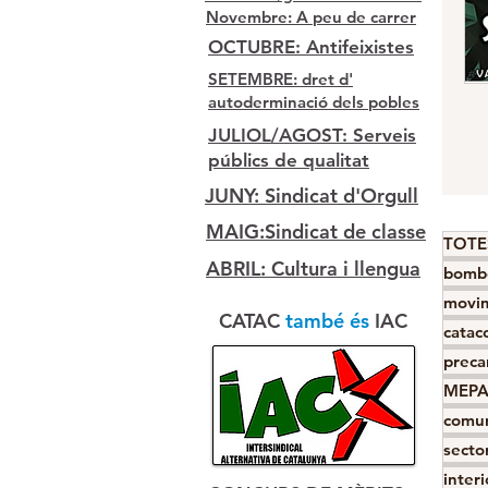
Novembre: A peu de carrer
OCTUBRE: Antifeixistes
SETEMBRE: dret d'
autoderminació dels pobles
JULIOL/AGOST: Serveis
públics de qualitat
JUNY: Sindicat d'Orgull
MAIG:Sindicat de classe
TOTE
ABRIL: Cultura i llengua
bomb
movim
CATAC
també és
IAC
catac
preca
MEP
comun
sector
interi