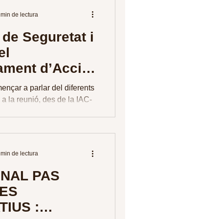
 min de lectura
de Seguretat i
el
ament d’Acció
r i Unió
nçar a parlar del diferents
a
 a la reunió, des de la IAC-
m felicitar als
...
 min de lectura
NAL PAS
ES
IUS :