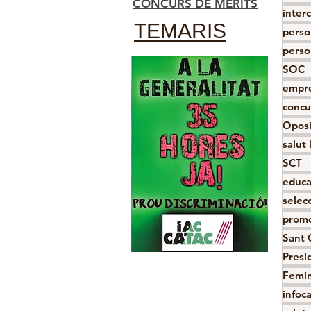
CONCURS DE MÈRITS
inter
TEMARIS
perso
perso
SOC
empre
concu
Oposi
salut 
SCT
educa
selecc
promo
Sant 
Presi
Femin
infoc