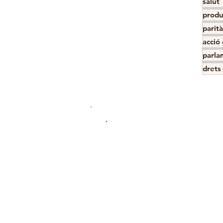
salut
produ
parità
acció
parla
drets 