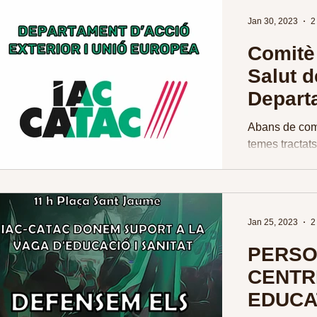
Jan 30, 2023
2
Comitè 
Salut d
Depart
Exterio
Abans de come
Europe
temes tractats
CATAC voldríe
responsables i
Jan 25, 2023
2
PERSO
CENTR
EDUCAT