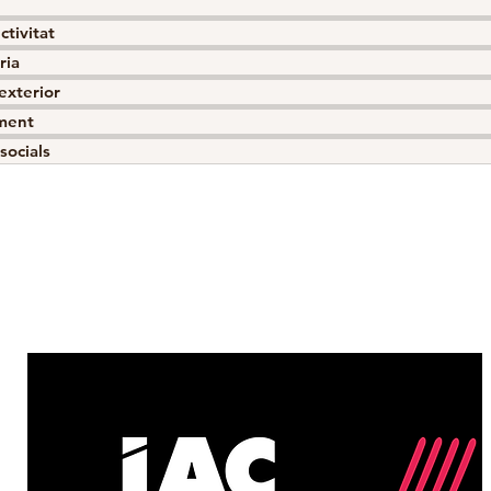
ctivitat
ria
 exterior
ment
socials