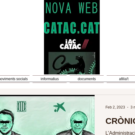
oviments socials
informatius
documents
afilia't
Feb 2, 2023
3 
CRÒNI
L’Administraci